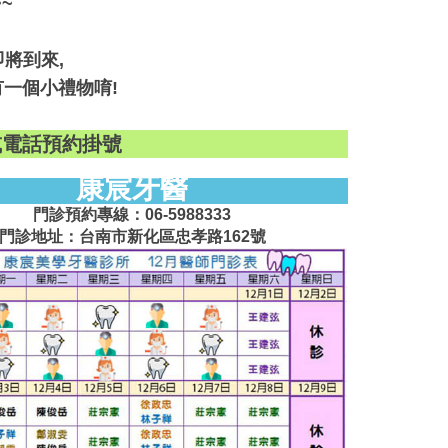
~
將到來,
有一個小禮物唷!
或電話預約掛號
康宸牙醫
門診預約專線：06-5988333
門診地址：台南市新化區忠孝路162號