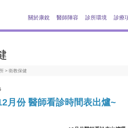
關於康銳
醫師陣容
診所環境
診療
健
所
> 衛教保健
6
年12月份 醫師看診時間表出爐~