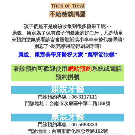
Trick or Treat
不給糖就搗蛋
孩子們是不是紛紛收集到很多糖果了呢~~
康銳、康宸為了保有孩子們健康的好口牙，凡是幼童
來預約塗氟或看診皆會贈貼紙或小車車來替代糖果唷!
別忘了~吃完糖果記得刷刷牙唷!
康銳、康宸美學牙醫祝大家 "萬聖節快樂"
看診預約可歡迎使用
網站預約
系統或電話
預約掛號
康銳牙醫
門診預約專線：06-3117111
門診地址：台南市永康區中華二路189號
康宸牙醫
門診預約專線：06-5988333
門診地址：台南市新化區忠孝路162號