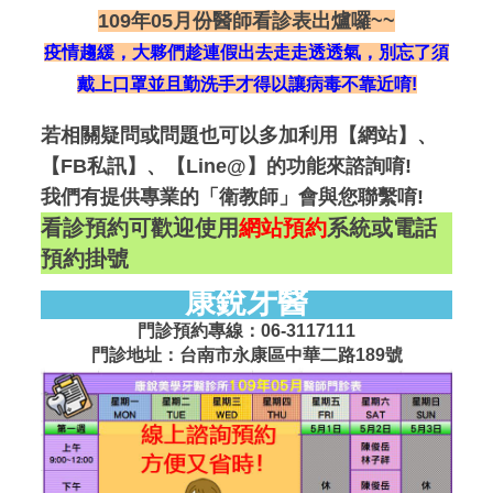
109年05月份醫師看診表出爐囉~~
疫情趨緩，大夥們趁連假出去走走透透氣，別忘了須
戴上口罩並且勤洗手才得以讓病毒不靠近唷!
若相關疑問或問題也可以多加利用【網站】、
【FB私訊】、
【Line@】
的功能來諮詢唷!
我們有提供專業的「衛教師」會與您聯繫唷!
看診預約可歡迎使用
網站預約
系統或電話
預約掛號
康銳牙醫
門診預約專線：06-3117111
門診地址：台南市永康區中華二路189號